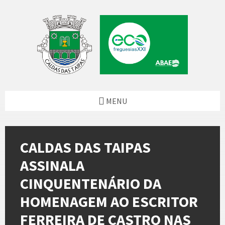
Skip
Skip
Skip
Skip
to
to
to
to
content
left
right
footer
sidebar
sidebar
MENU
CALDAS DAS TAIPAS
ASSINALA
CINQUENTENÁRIO DA
HOMENAGEM AO ESCRITOR
FERREIRA DE CASTRO NAS