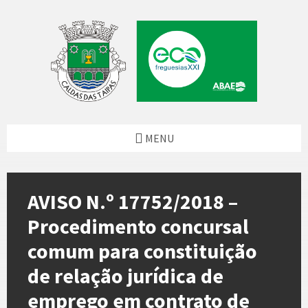
Skip
Skip
Skip
Skip
to
to
to
to
content
left
right
footer
sidebar
sidebar
MENU
AVISO N.º 17752/2018 –
Procedimento concursal
comum para constituição
de relação jurídica de
emprego em contrato de