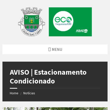
Skip
Skip
Skip
Skip
to
to
to
to
content
left
right
footer
sidebar
sidebar
MENU
AVISO | Estacionamento
Condicionado
Home
Notícias
/