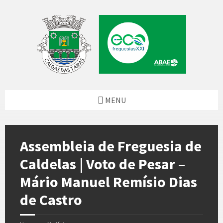
Skip
Skip
Skip
Skip
to
to
to
to
content
left
right
footer
sidebar
sidebar
MENU
Assembleia de Freguesia de
Caldelas | Voto de Pesar –
Mário Manuel Remísio Dias
de Castro