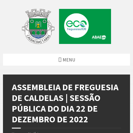
Skip
Skip
Skip
Skip
to
to
to
to
content
left
right
footer
sidebar
sidebar
MENU
ASSEMBLEIA DE FREGUESIA
DE CALDELAS | SESSÃO
PÚBLICA DO DIA 22 DE
DEZEMBRO DE 2022