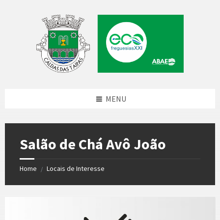
Skip
Skip
Skip
to
to
to
content
left
footer
sidebar
MENU
Salão de Chá Avô João
Home
Locais de Interesse
/