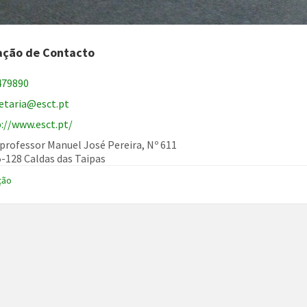
ação de Contacto
479890
etaria@esct.pt
://www.esct.pt/
professor Manuel José Pereira, Nº 611
-128 Caldas das Taipas
ção