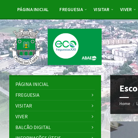
Skip
Skip
Skip
to
to
to
PÁGINA INICIAL
FREGUESIA
VISITAR
VIVER
content
left
footer
sidebar
PÁGINA INICIAL
Esco
FREGUESIA
Home
/
VISITAR
VIVER
BALCÃO DIGITAL