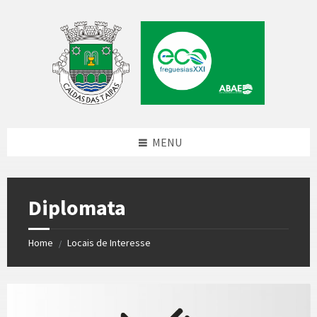
Skip
Skip
Skip
to
to
to
content
left
footer
sidebar
MENU
Diplomata
Home
Locais de Interesse
/