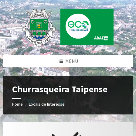
Skip
Skip
Skip
to
to
to
content
left
footer
sidebar
MENU
Churrasqueira Taipense
Home
Locais de Interesse
/