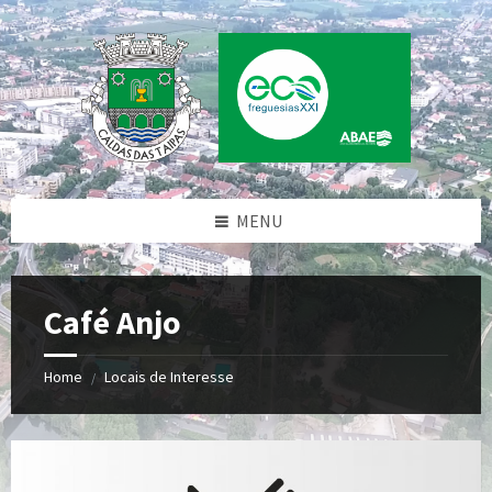
Skip
Skip
Skip
to
to
to
content
left
footer
sidebar
MENU
Café Anjo
Home
Locais de Interesse
/