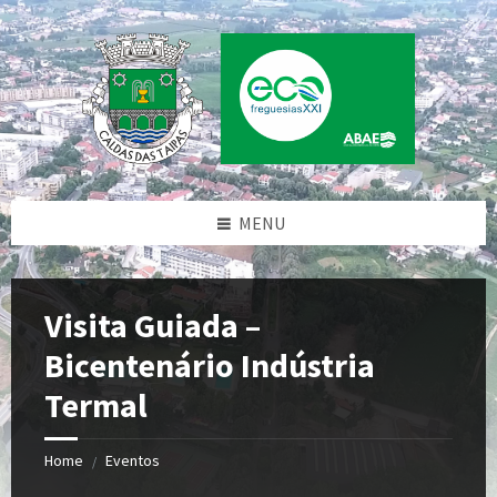
Skip
Skip
Skip
to
to
to
content
left
footer
sidebar
MENU
Visita Guiada –
Bicentenário Indústria
Termal
Home
Eventos
/