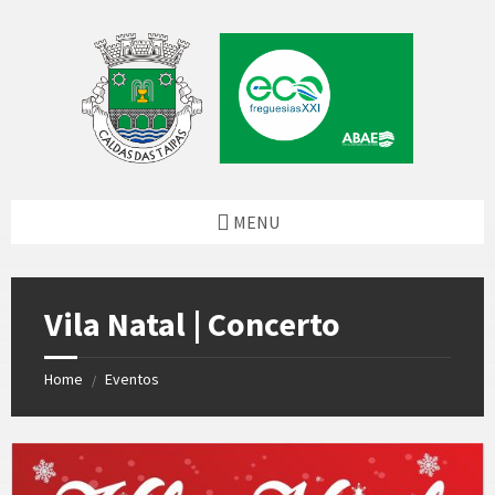
Skip
Skip
Skip
to
to
to
content
left
footer
sidebar
MENU
Vila Natal | Concerto
Home
Eventos
/