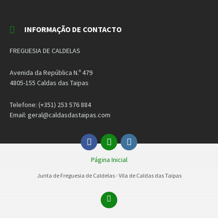
INFORMAÇÃO DE CONTACTO
FREGUESIA DE CALDELAS
Avenida da República N.º 479
4805-155 Caldas das Taipas
Telefone: (+351) 253 576 884
Email: geral@caldasdastaipas.com
Facebook
Email
Instagram
Página Inicial
Junta de Freguesia de Caldelas - Vila de Caldas das Taipas