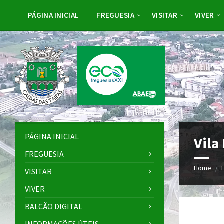
Skip
Skip
Skip
to
to
to
PÁGINA INICIAL
FREGUESIA
VISITAR
VIVER
content
left
footer
sidebar
PÁGINA INICIAL
Vila
FREGUESIA
Home
/
VISITAR
VIVER
BALCÃO DIGITAL