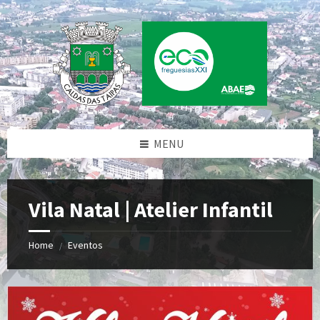
Skip
Skip
Skip
to
to
to
content
left
footer
sidebar
MENU
Vila Natal | Atelier Infantil
Home
Eventos
/