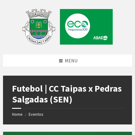
Skip
Skip
Skip
to
to
to
content
left
footer
sidebar
MENU
Futebol | CC Taipas x Pedras
Salgadas (SEN)
Home
Eventos
/