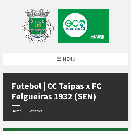
Skip
Skip
Skip
to
to
to
content
left
footer
sidebar
MENU
Futebol | CC Taipas x FC
Felgueiras 1932 (SEN)
Home
Eventos
/