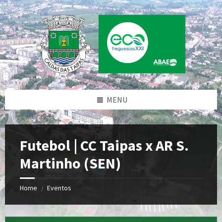
Skip
Skip
Skip
to
to
to
content
left
footer
sidebar
MENU
Futebol | CC Taipas x AR S.
Martinho (SEN)
Home
Eventos
/