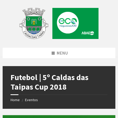
Skip
Skip
Skip
to
to
to
content
left
footer
sidebar
MENU
Futebol | 5º Caldas das
Taipas Cup 2018
Home
Eventos
/