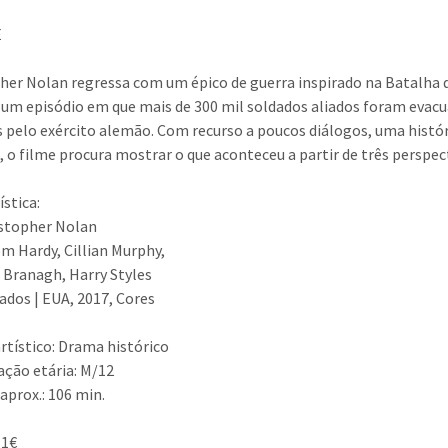
E
her Nolan regressa com um épico de guerra inspirado na Batalha 
 um episódio em que mais de 300 mil soldados aliados foram eva
 pelo exército alemão. Com recurso a poucos diálogos, uma histó
, o filme procura mostrar o que aconteceu a partir de três perspecti
ística:
istopher Nolan
m Hardy, Cillian Murphy,
Branagh, Harry Styles
ados | EUA, 2017, Cores
rtístico: Drama histórico
cação etária: M/12
aprox.: 106 min.
 1€