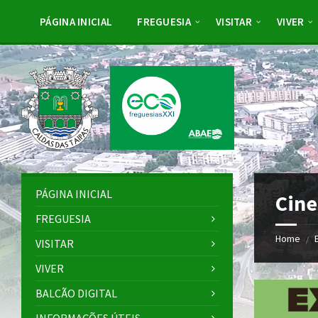
Skip
Skip
Skip
to
to
to
PÁGINA INICIAL
FREGUESIA
VISITAR
VIVER
content
left
footer
sidebar
PÁGINA INICIAL
Cine
FREGUESIA
Home
/
VISITAR
VIVER
BALCÃO DIGITAL