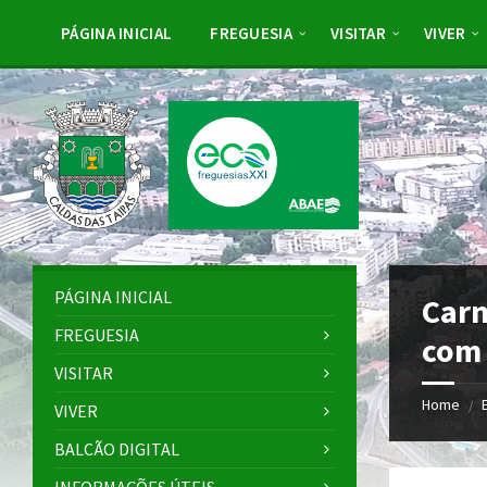
Skip
Skip
Skip
to
to
to
PÁGINA INICIAL
FREGUESIA
VISITAR
VIVER
content
left
footer
sidebar
PÁGINA INICIAL
Carn
FREGUESIA
com
VISITAR
Home
/
VIVER
BALCÃO DIGITAL