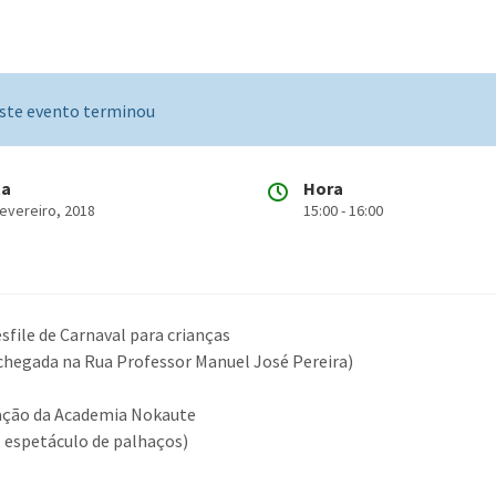
ste evento terminou
ta
Hora
Fevereiro, 2018
15:00 - 16:00
sfile de Carnaval para crianças
 chegada na Rua Professor Manuel José Pereira)
ação da Academia Nokaute
l espetáculo de palhaços)