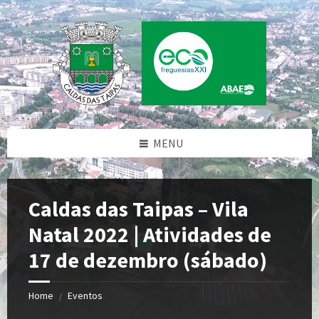
Skip
Skip
Skip
to
to
to
content
left
footer
sidebar
MENU
Caldas das Taipas – Vila
Natal 2022 | Atividades de
17 de dezembro (sábado)
Home
Eventos
/