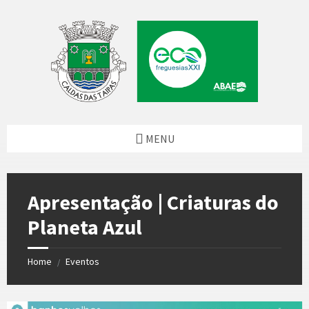
Skip
Skip
Skip
to
to
to
content
left
footer
sidebar
MENU
Apresentação | Criaturas do
Planeta Azul
Home
Eventos
/