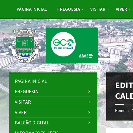
Skip
Skip
Skip
to
to
to
PÁGINA INICIAL
FREGUESIA
VISITAR
VIVER
content
left
footer
sidebar
PÁGINA INICIAL
EDI
FREGUESIA
CAL
VISITAR
Home
/
VIVER
BALCÃO DIGITAL