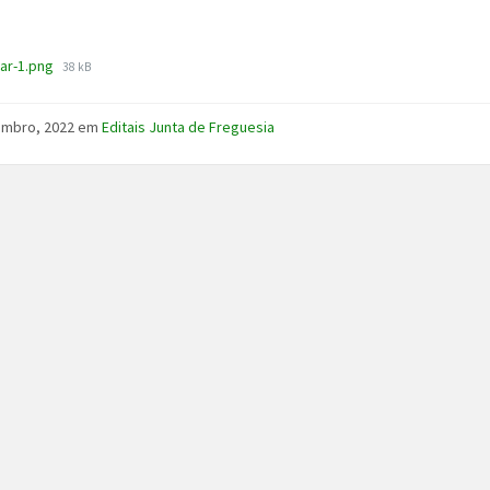
File
ar-1.png
38 kB
size:
embro, 2022
em
Editais Junta de Freguesia