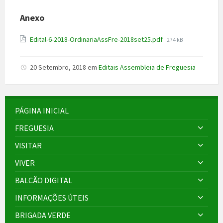
Anexo
File
Edital-6-2018-OrdinariaAssFre-2018set25.pdf
274 kB
size:
20 Setembro, 2018
em
Editais Assembleia de Freguesia
PÁGINA INICIAL
FREGUESIA
VISITAR
VIVER
BALCÃO DIGITAL
INFORMAÇÕES ÚTEIS
BRIGADA VERDE