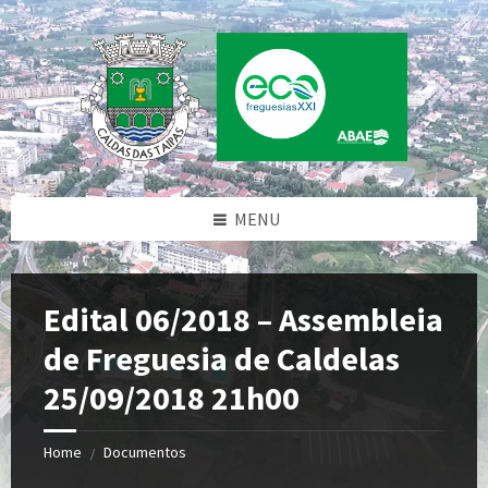
Skip
Skip
Skip
to
to
to
content
left
footer
sidebar
MENU
Edital 06/2018 – Assembleia
de Freguesia de Caldelas
25/09/2018 21h00
Home
Documentos
/