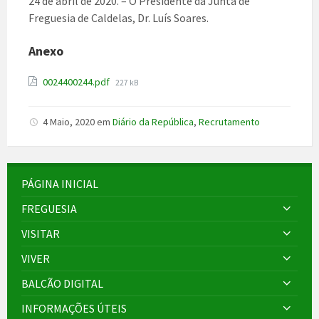
24 de abril de 2020. – O Presidente da Junta de
Freguesia de
Caldelas
, Dr. Luís Soares.
Anexo
File
0024400244.pdf
227 kB
size:
4 Maio, 2020
em
Diário da República
,
Recrutamento
PÁGINA INICIAL
FREGUESIA
VISITAR
VIVER
BALCÃO DIGITAL
INFORMAÇÕES ÚTEIS