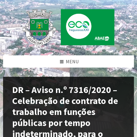
Skip
Skip
Skip
to
to
to
content
left
footer
sidebar
MENU
DR – Aviso n.º 7316/2020 –
Celebração de contrato de
trabalho em funções
públicas por tempo
indeterminado, para o