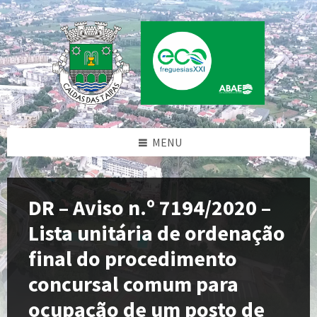
Skip
Skip
Skip
to
to
to
content
left
footer
sidebar
MENU
DR – Aviso n.º 7194/2020 –
Lista unitária de ordenação
final do procedimento
concursal comum para
ocupação de um posto de