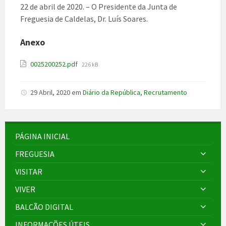
22 de abril de 2020. – O Presidente da Junta de
Freguesia de
Caldelas
, Dr. Luís Soares.
Anexo
File
0025200252.pdf
226 kB
size:
29 Abril, 2020
em
Diário da República
,
Recrutamento
PÁGINA INICIAL
FREGUESIA
VISITAR
VIVER
BALCÃO DIGITAL
INFORMAÇÕES ÚTEIS