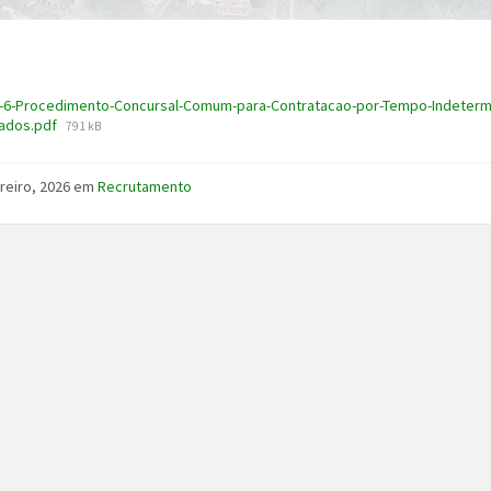
-6-Procedimento-Concursal-Comum-para-Contratacao-por-Tempo-Indetermin
File
tados.pdf
791 kB
size:
reiro, 2026
em
Recrutamento