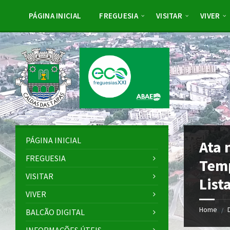
Skip
Skip
Skip
to
to
to
PÁGINA INICIAL
FREGUESIA
VISITAR
VIVER
content
left
footer
sidebar
PÁGINA INICIAL
Ata 
FREGUESIA
Temp
VISITAR
List
VIVER
Home
/
BALCÃO DIGITAL