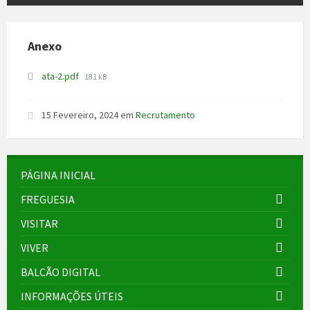
Anexo
File
ata-2.pdf
181 kB
size:
15 Fevereiro, 2024
em
Recrutamento
PÁGINA INICIAL
FREGUESIA
VISITAR
VIVER
BALCÃO DIGITAL
INFORMAÇÕES ÚTEIS