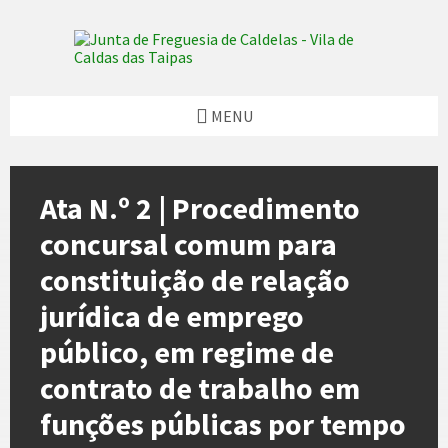
Skip
Skip
Skip
to
to
to
content
left
footer
sidebar
MENU
Ata N.º 2 | Procedimento
concursal comum para
constituição de relação
jurídica de emprego
público, em regime de
contrato de trabalho em
funções públicas por tempo