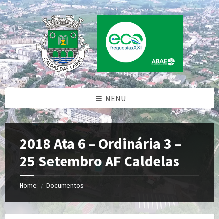
Skip
Skip
Skip
to
to
to
content
left
footer
sidebar
MENU
2018 Ata 6 – Ordinária 3 –
25 Setembro AF Caldelas
Home
Documentos
/