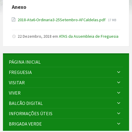
Anexo
File
2018-Ata6-Ordinaria3-25Setembro-AFCaldelas.pdf
17 MB
size:
22 Dezembro, 2018
em
ATAS da Assembleia de Freguesia
PÁGINA INICIAL
FREGUESIA
VISITAR
VIVER
BALCÃO DIGITAL
INFORMAÇÕES ÚTEIS
BRIGADA VERDE