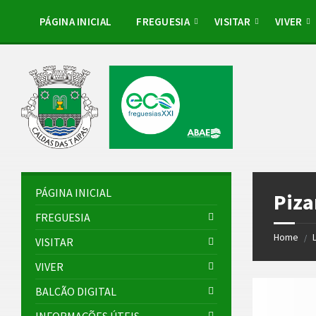
Skip
Skip
Skip
to
to
to
PÁGINA INICIAL
FREGUESIA
VISITAR
VIVER
content
left
footer
sidebar
PÁGINA INICIAL
Piza
FREGUESIA
Home
/
VISITAR
VIVER
BALCÃO DIGITAL