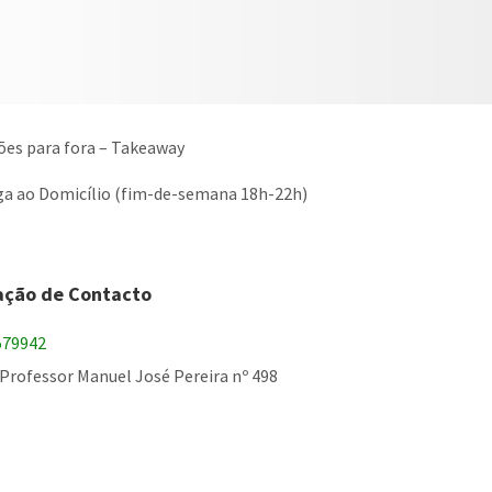
ões para fora – Takeaway
a ao Domicílio (fim-de-semana 18h-22h)
ação de Contacto
579942
Professor Manuel José Pereira nº 498
book
o