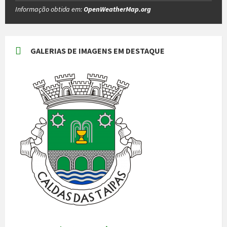
Informação obtida em:
OpenWeatherMap.org
GALERIAS DE IMAGENS EM DESTAQUE