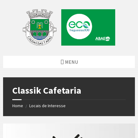
Skip
Skip
Skip
to
to
to
content
left
footer
sidebar
MENU
Classik Cafetaria
Home
Locais de Interesse
/