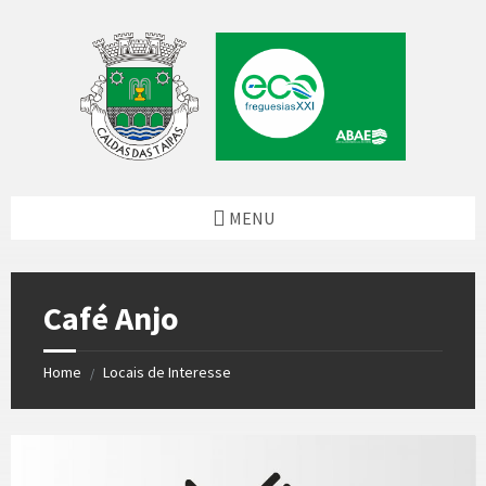
Skip
Skip
Skip
to
to
to
content
left
footer
sidebar
MENU
Café Anjo
Home
Locais de Interesse
/