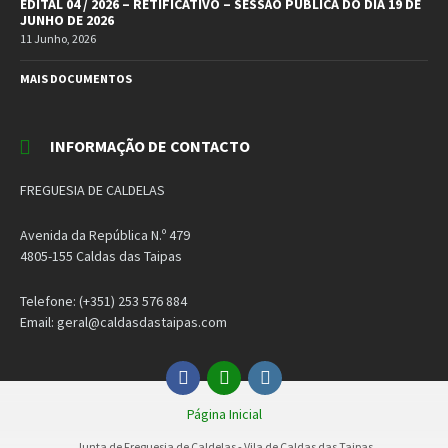
EDITAL 04 / 2026 – RETIFICATIVO – SESSÃO PÚBLICA DO DIA 19 DE
JUNHO DE 2026
11 Junho, 2026
MAIS DOCUMENTOS
INFORMAÇÃO DE CONTACTO
FREGUESIA DE CALDELAS
Avenida da República N.º 479
4805-155 Caldas das Taipas
Telefone: (+351) 253 576 884
Email: geral@caldasdastaipas.com
Facebook
Email
Instagram
Página Inicial
Junta de Freguesia de Caldelas - Vila de Caldas das Taipas