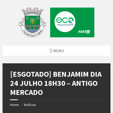
Skip
Skip
Skip
Skip
to
to
to
to
content
left
right
footer
sidebar
sidebar
MENU
[ESGOTADO] BENJAMIM DIA
24 JULHO 18H30 – ANTIGO
MERCADO
Home
Notícias
/