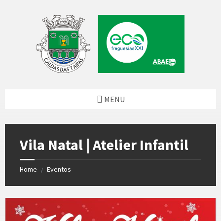
Skip
Skip
Skip
to
to
to
content
left
footer
sidebar
MENU
Vila Natal | Atelier Infantil
Home
Eventos
/