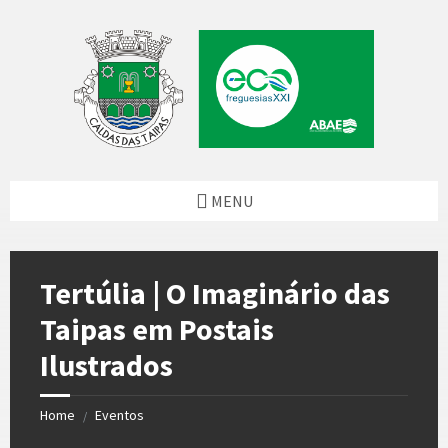
Skip
Skip
Skip
to
to
to
content
left
footer
sidebar
MENU
Tertúlia | O Imaginário das
Taipas em Postais
Ilustrados
Home
Eventos
/