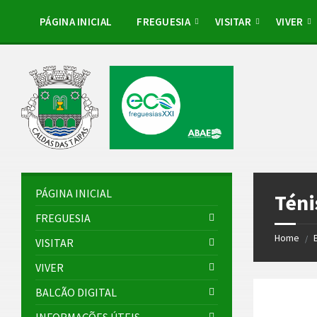
Skip
Skip
Skip
to
to
to
PÁGINA INICIAL
FREGUESIA
VISITAR
VIVER
content
left
footer
sidebar
PÁGINA INICIAL
Téni
FREGUESIA
Home
/
VISITAR
VIVER
BALCÃO DIGITAL