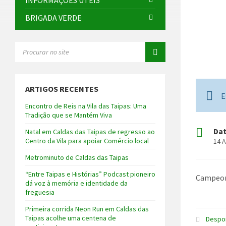
INFORMAÇÕES ÚTEIS
BRIGADA VERDE
SEARCH:
ARTIGOS RECENTES
E
Encontro de Reis na Vila das Taipas: Uma
Tradição que se Mantém Viva
Da
Natal em Caldas das Taipas de regresso ao
Centro da Vila para apoiar Comércio local
14 A
Metrominuto de Caldas das Taipas
“Entre Taipas e Histórias” Podcast pioneiro
Campeona
dá voz à memória e identidade da
freguesia
Primeira corrida Neon Run em Caldas das
Taipas acolhe uma centena de
Despo