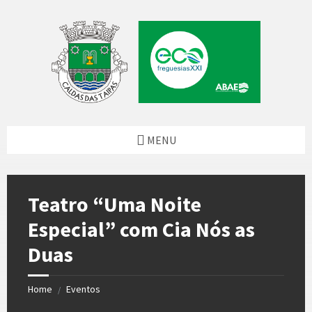
Skip
Skip
Skip
to
to
to
content
left
footer
sidebar
MENU
Teatro “Uma Noite
Especial” com Cia Nós as
Duas
Home
Eventos
/