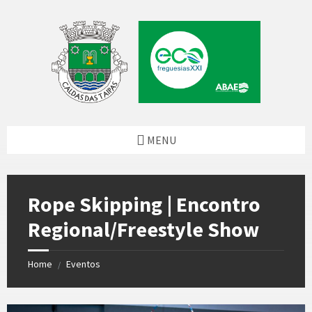
Skip
Skip
Skip
to
to
to
content
left
footer
sidebar
MENU
Rope Skipping | Encontro
Regional/Freestyle Show
Home
Eventos
/