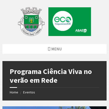
Skip
Skip
Skip
to
to
to
content
left
footer
sidebar
MENU
Programa Ciência Viva no
verão em Rede
Home
Eventos
/