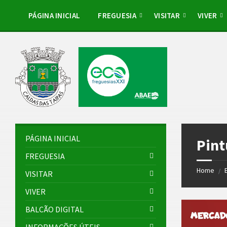
Skip
Skip
Skip
to
to
to
PÁGINA INICIAL
FREGUESIA
VISITAR
VIVER
content
left
footer
sidebar
PÁGINA INICIAL
Pint
FREGUESIA
Home
/
VISITAR
VIVER
BALCÃO DIGITAL