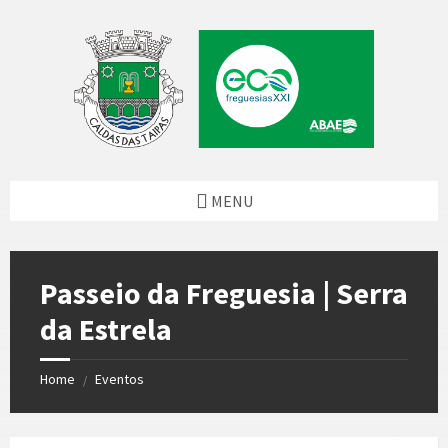
Skip
Skip
Skip
to
to
to
content
left
footer
sidebar
MENU
Passeio da Freguesia | Serra
da Estrela
Home
Eventos
/