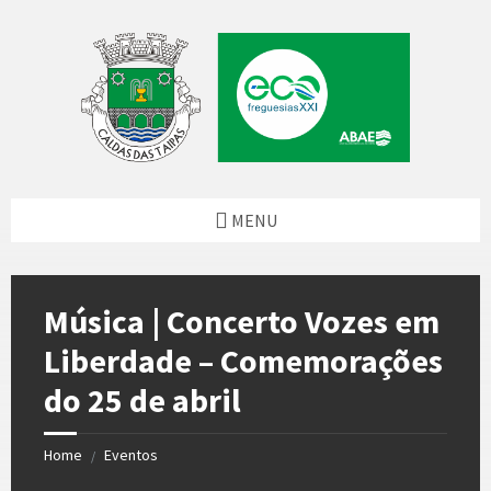
Skip
Skip
Skip
to
to
to
content
left
footer
sidebar
MENU
Música | Concerto Vozes em
Liberdade – Comemorações
do 25 de abril
Home
Eventos
/