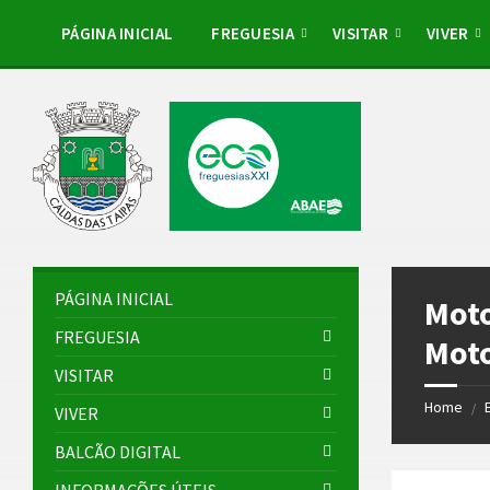
Skip
Skip
Skip
to
to
to
PÁGINA INICIAL
FREGUESIA
VISITAR
VIVER
content
left
footer
sidebar
PÁGINA INICIAL
Moto
FREGUESIA
Moto
VISITAR
Home
/
VIVER
BALCÃO DIGITAL