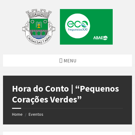
Skip
Skip
Skip
to
to
to
content
left
footer
sidebar
MENU
Hora do Conto | “Pequenos
Corações Verdes”
Home
Eventos
/