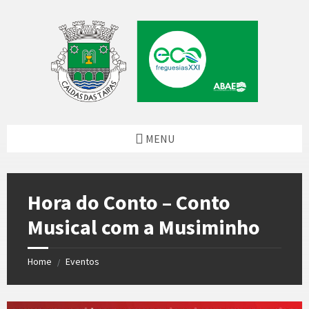
Skip
Skip
Skip
to
to
to
content
left
footer
sidebar
MENU
Hora do Conto – Conto
Musical com a Musiminho
Home
Eventos
/