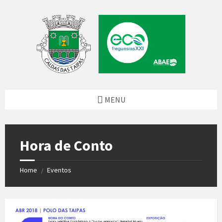
Skip
Skip
Skip
to
to
to
content
left
footer
sidebar
MENU
Hora de Conto
Home
Eventos
/