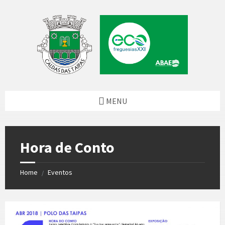
Skip
Skip
Skip
to
to
to
content
left
footer
sidebar
MENU
Hora de Conto
Home
Eventos
/