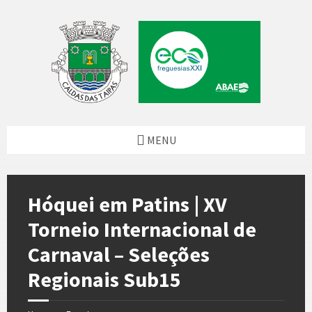
Skip
Skip
Skip
to
to
to
content
left
footer
sidebar
MENU
Hóquei em Patins | XV
Torneio Internacional de
Carnaval – Seleções
Regionais Sub15