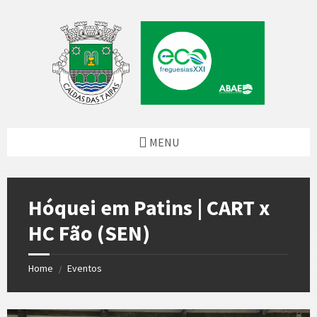
Skip
Skip
Skip
to
to
to
content
left
footer
sidebar
MENU
Hóquei em Patins | CART x
HC Fão (SEN)
Home
Eventos
/